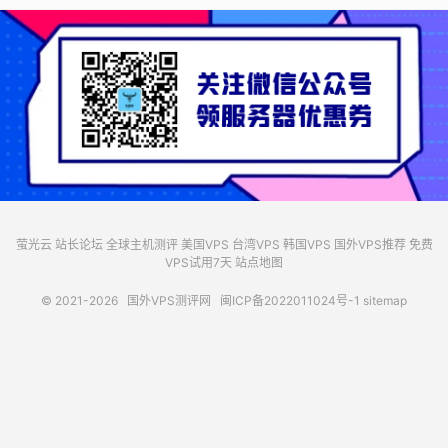
萤光云
站长论坛
全球主机测评
美国VPS
台湾VPS
韩国VPS
国外VPS推荐
免费
VPS试用7天
站点地图
© 2021-2026
国外VPS测评网
闽ICP备2022011024号-1
sitemap