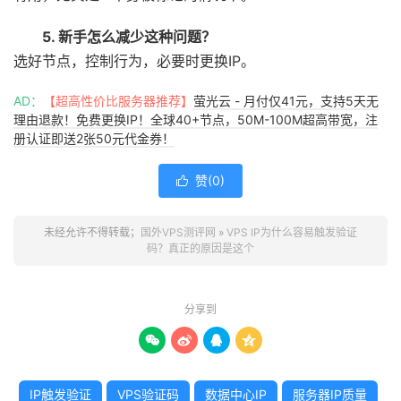
5. 新手怎么减少这种问题？
选好节点，控制行为，必要时更换IP。
AD：
【超高性价比服务器推荐】
萤光云 - 月付仅41元，支持5天无
理由退款！免费更换IP！全球40+节点，50M-100M超高带宽，注
册认证即送2张50元代金券！
赞(
0
)

未经允许不得转载；
国外VPS测评网
»
VPS IP为什么容易触发验证
码？真正的原因是这个
分享到




IP触发验证
VPS验证码
数据中心IP
服务器IP质量