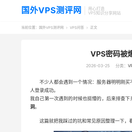
国外VPS测评网
用心打造
VPS知识分享网站
当前位置：
国外VPS测评网
VPS问答
正文


VPS密码被
2026-03-25
分类：
V
不少人都会遇到一个情况：服务器明明刚买
人登录成功。
我自己第一次遇到的时候也挺懵的，后来排查下
洞
。
这篇就把我踩过的坑和常见原因整理一下，