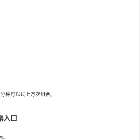
一分钟可以试上万次组合。
露入口
标。