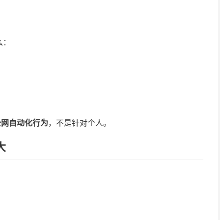
么：
全网自动化行为
，不是针对个人。
大