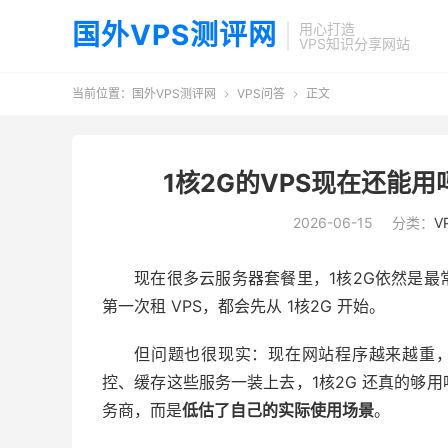
国外VPS测评网
用心打造
VPS知识分享网站
当前位置：
国外VPS测评网
VPS问答
正文


1核2G的VPS现在还能
2026-06-15
分类：
V
现在很多云服务器套餐里，1核2G依然是
第一次租 VPS，都会先从 1核2G 开始。
但问题也很现实：现在网站程序越来越重，Wo
控、缓存这些服务一装上去，1核2G 还真的够
务商，而是
低估了自己的实际使用场景
。