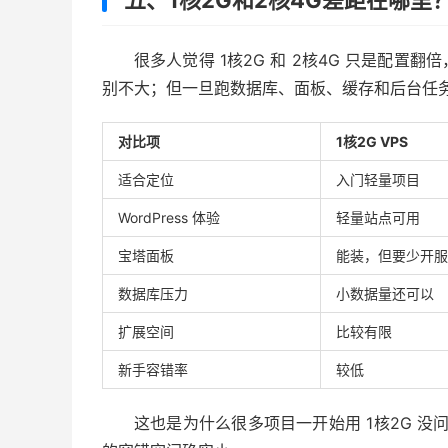
五、1核2G和2核4G差距在哪里
很多人觉得 1核2G 和 2核4G 只是配
别不大；但一旦跑数据库、面板、缓存和后台任务
对比项
1核2G VPS
适合定位
入门轻量项目
WordPress 体验
轻量站点可用
宝塔面板
能装，但要少开服
数据库压力
小数据量还可以
扩展空间
比较有限
新手容错率
较低
这也是为什么很多项目一开始用 1核2G 没