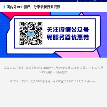
国内外VPS测评，分享最新行业资讯
萤光云
站长论坛
全球主机测评
美国VPS
台湾VPS
韩国VPS
国外VPS推荐
免费
VPS试用7天
站点地图
© 2021-2026
国外VPS测评网
闽ICP备2022011024号-1
sitemap