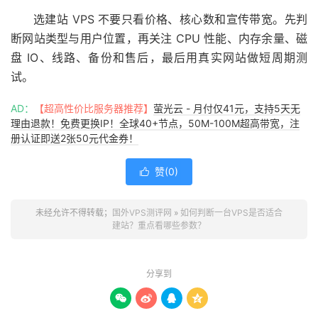
选建站 VPS 不要只看价格、核心数和宣传带宽。先判
断网站类型与用户位置，再关注 CPU 性能、内存余量、磁
盘 IO、线路、备份和售后，最后用真实网站做短周期测
试。
AD：
【超高性价比服务器推荐】
萤光云 - 月付仅41元，支持5天无
理由退款！免费更换IP！全球40+节点，50M-100M超高带宽，注
册认证即送2张50元代金券！
赞(
0
)

未经允许不得转载；
国外VPS测评网
»
如何判断一台VPS是否适合
建站？重点看哪些参数？
分享到



