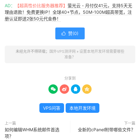
AD：
【超高性价比服务器推荐】
萤光云 - 月付仅41元，支持5天无
理由退款！免费更换IP！全球40+节点，50M-100M超高带宽，注
册认证即送2张50元代金券！
赞(
0
)

未经允许不得转载；
国外VPS测评网
»
设置本地开发环境需要哪些
准备？
分享到




VPS问答
本地开发环境
上一篇
下一篇
如何编辑WHM系统邮件首选
全新的cPanel附带哪些文件？
项？