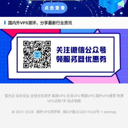
国内外VPS测评，分享最新行业资讯
萤光云
站长论坛
全球主机测评
美国VPS
台湾VPS
韩国VPS
国外VPS推荐
免费
VPS试用7天
站点地图
© 2021-2026
国外VPS测评网
闽ICP备2022011024号-1
sitemap