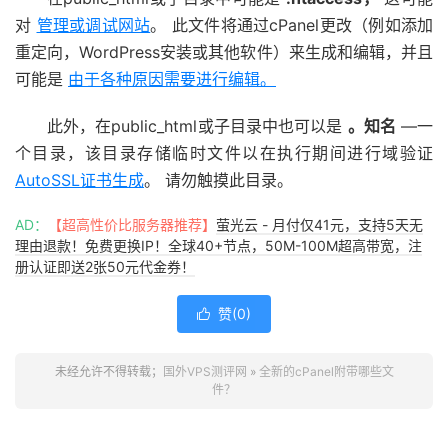
对
管理或调试网站
。 此文件将通过cPanel更改（例如添加
重定向，WordPress安装或其他软件）来生成和编辑，并且
可能是
由于各种原因需要进行编辑。
此外，在public_html或子目录中也可以是
。知名
—一
个目录，该目录存储临时文件以在执行期间进行域验证
AutoSSL证书生成
。 请勿触摸此目录。
AD：
【超高性价比服务器推荐】
萤光云 - 月付仅41元，支持5天无
理由退款！免费更换IP！全球40+节点，50M-100M超高带宽，注
册认证即送2张50元代金券！
赞(
0
)

未经允许不得转载；
国外VPS测评网
»
全新的cPanel附带哪些文
件？