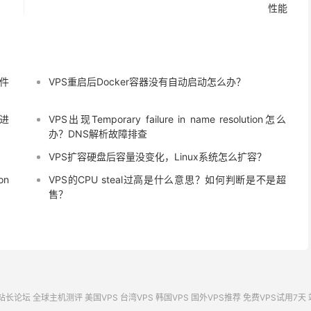
性能
文件
VPS重启后Docker容器没有自动启动怎么办？
进
VPS出现Temporary failure in name resolution怎么
办？DNS解析故障排查
VPS扩容硬盘后容量没变化，Linux系统怎么扩容？
on
VPS的CPU steal过高是什么意思？如何判断是不是超
售？
站长论坛
全球主机测评
美国VPS
台湾VPS
韩国VPS
国外VPS推荐
免费VPS试用7天