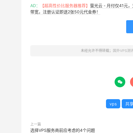
AD：
【超高性价比服务器推荐】
萤光云 - 月付仅41元
带宽，注册认证即送2张50元代金券！
未经允许不得转载；
国外VPS测

vps
共
上一篇
选择VPS服务商前应考虑的4个问题