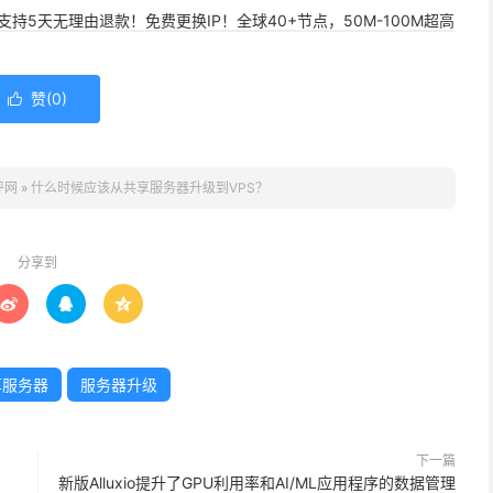
，支持5天无理由退款！免费更换IP！全球40+节点，50M-100M超高
赞(
0
)

评网
»
什么时候应该从共享服务器升级到VPS？
分享到



享服务器
服务器升级
下一篇
新版Alluxio提升了GPU利用率和AI/ML应用程序的数据管理