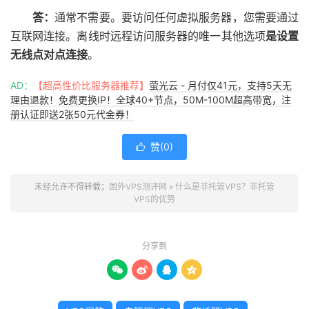
答：
通常不需要。要访问任何虚拟服务器，您需要通过
互联网连接。离线时远程访问服务器的唯一其他选项
是设置
无线点对点连接
。
AD：
【超高性价比服务器推荐】
萤光云 - 月付仅41元，支持5天无
理由退款！免费更换IP！全球40+节点，50M-100M超高带宽，注
册认证即送2张50元代金券！
赞(
0
)

未经允许不得转载；
国外VPS测评网
»
什么是非托管VPS？非托管
VPS的优势
分享到



