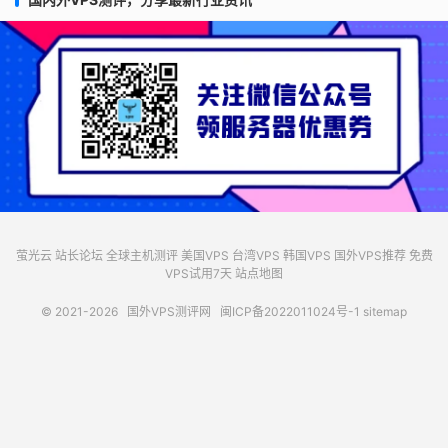
萤光云
站长论坛
全球主机测评
美国VPS
台湾VPS
韩国VPS
国外VPS推荐
免费
VPS试用7天
站点地图
© 2021-2026
国外VPS测评网
闽ICP备2022011024号-1
sitemap