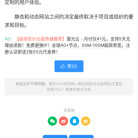
定制的用户体验。
静态和动态网站之间的决定最终取决于项目或组织的要
求和目标。
AD：
【超高性价比服务器推荐】
萤光云 - 月付仅41元，支持5天无
理由退款！免费更换IP！全球40+节点，50M-100M超高带宽，注
册认证即送2张50元代金券！
赞(
0
)

未经允许不得转载；
国外VPS测评网
»
静态网站与动态网站主要区
别是什么？两者优缺点分析
分享到



