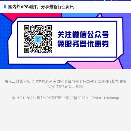
国内外VPS测评，分享最新行业资讯
萤光云
站长论坛
全球主机测评
美国VPS
台湾VPS
韩国VPS
国外VPS推荐
免费
VPS试用7天
站点地图
© 2021-2026
国外VPS测评网
闽ICP备2022011024号-1
sitemap