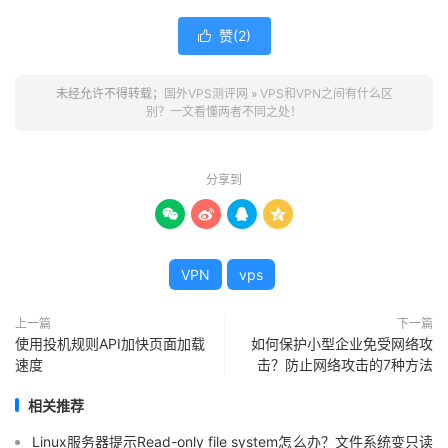
赞(
2
)

未经允许不得转载；
国外VPS测评网
»
VPS和VPN之间有什么区
别？一文看懂两者不同之处！
分享到




VPN
vps
上一篇
下一篇
使用投机规则API加快页面加载
如何保护小型企业免受网络攻
速度
击？防止网络攻击的7种方法
相关推荐
Linux服务器提示Read-only file system怎么办？文件系统变只读