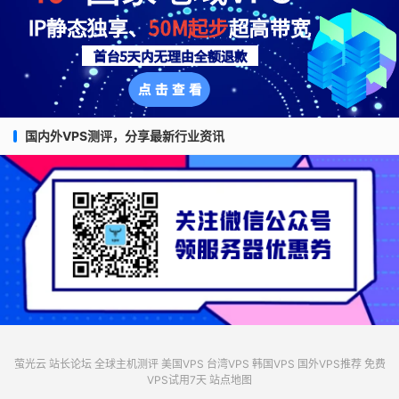
国内外VPS测评，分享最新行业资讯
萤光云
站长论坛
全球主机测评
美国VPS
台湾VPS
韩国VPS
国外VPS推荐
免费
VPS试用7天
站点地图