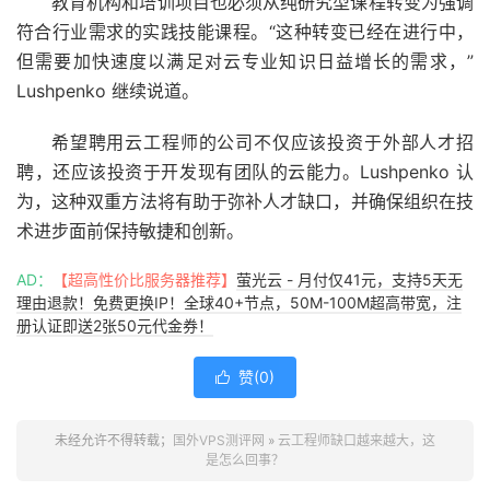
教育机构和培训项目也必须从纯研究型课程转变为强调
符合行业需求的实践技能课程。“这种转变已经在进行中，
但需要加快速度以满足对云专业知识日益增长的需求，”
Lushpenko 继续说道。
希望聘用云工程师的公司不仅应该投资于外部人才招
聘，还应该投资于开发现有团队的云能力。Lushpenko 认
为，这种双重方法将有助于弥补人才缺口，并确保组织在技
术进步面前保持敏捷和创新。
AD：
【超高性价比服务器推荐】
萤光云 - 月付仅41元，支持5天无
理由退款！免费更换IP！全球40+节点，50M-100M超高带宽，注
册认证即送2张50元代金券！
赞(
0
)

未经允许不得转载；
国外VPS测评网
»
云工程师缺口越来越大，这
是怎么回事？