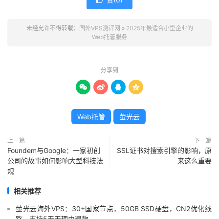
未经允许不得转载；
国外VPS测评网
»
2025年最适合小型企业的
Web托管服务
分享到




Web托管
萤光云
上一篇
下一篇
Foundem与Google：一家初创
SSL证书对搜索引擎的影响，原
公司的故事如何影响大型科技法
来这么重要
规
相关推荐
萤光云海外VPS：30+国家节点，50GB SSD硬盘，CN2优化线
路，支持5天无理由退款