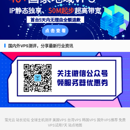
国内外VPS测评，分享最新行业资讯
萤光云
站长论坛
全球主机测评
美国VPS
台湾VPS
韩国VPS
国外VPS推荐
免费
VPS试用7天
站点地图