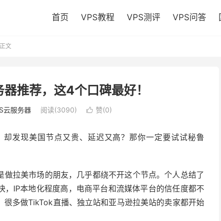
首页
VPS教程
VPS测评
VPS问答
正文
服务器推荐，这4个口碑最好！
PS云服务器
阅读(3090)
赞(
0
)

，却发现美国节点又贵、延迟又高？那你一定要试试秘鲁
是做拉美市场的朋友，几乎都绕不开这个节点。个人总结了
快，IP本地化程度高，电商平台和流媒体平台的信任度都不
很多做TikTok直播、独立站和亚马逊拉美站的卖家都开始