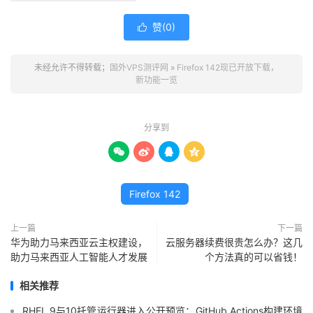
赞(
0
)

未经允许不得转载；
国外VPS测评网
»
Firefox 142现已开放下载，
新功能一览
分享到




Firefox 142
上一篇
下一篇
华为助力马来西亚云主权建设，
云服务器续费很贵怎么办？这几
助力马来西亚人工智能人才发展
个方法真的可以省钱！
相关推荐
RHEL 9与10托管运行器进入公开预览：GitHub Actions构建环境