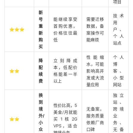
项目
新
技术
号
能继续享受
需要迁移
用
重
首购优惠，
数据，备
⭐⭐⭐
户、
新
价格往往最
案操作可
个人
购
低
能麻烦
站点
买
性能缩
个人
降
立刻降成
水，可能
博
配
本，低配价
⭐⭐
影响高并
客、
续
格能差一半
发或大流
小型
费
以上
量应用
网站
换
独立
到
站、
性价比高，5
境
无备案，
跨境
美金/月就能
外/
服务质量
业
⭐⭐
买 1 核 2G
小
依赖厂商
务、
VPS，适合
众
口碑
无备
跨境业务