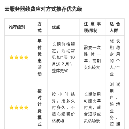
云服务器续费应对方式推荐优先级
方
注意事
适合
推荐级别
优点
式
项/限制
人群
年
想长
长期价格锁
付
需要一次
期稳
定，活动常
优
性付一
定用
⭐⭐⭐⭐
见如“买 10
惠
年，前期
的个
月送 2 月”，
活
支出较大
人/企
整体更省
动
业
测试
按
用
按小时结
长期使用
时
户、
算，用多久
可能比年
计
跨境
⭐⭐⭐⭐
付多久，不
付贵，适
费
业
担心续费价
合短期或
模
务、
格波动
灵活场景
式
短期