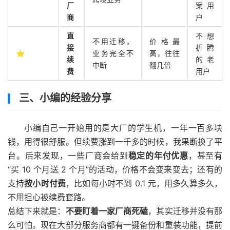
厂
案用
商
户
直
不想
不用迁移，
价格最
接
折腾
⭐
业务完全不
高，往往
续
的老
中断
翻几倍
费
用户
三、小编的经验分享
小编自己一开始用的是大厂的学生机，一年一百多块
钱，用得很舒服。但续费涨到一千多的时候，我果断换了平
台。后来发现，一些厂商会给到
稳定的年付优惠
，甚至有
“买 10 个月送 2 个月”的活动，价格不会变来变去；还有的
支持
按小时付费
，比如每小时不到 0.1 元，用多久算多久，
不用担心被续费套路。
总结下来就是：
不要盯着一家厂商死磕
，其实迁移并没有那
么可怕。现在大部分服务商都有一键备份和重装功能，提前