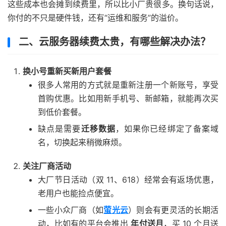
这些成本也会摊到续费里，所以比小厂贵很多。换句话说，
你付的不只是硬件钱，还有“运维和服务”的溢价。
二、云服务器续费太贵，有哪些解决办法？
换小号重新买新用户套餐
很多人常用的方式就是重新注册一个新账号，享受
首购优惠。比如用新手机号、新邮箱，就能再次买
到低价套餐。
缺点是需要
迁移数据
，如果你已经绑定了备案域
名，切换起来稍微麻烦。
关注厂商活动
大厂节日活动（双 11、618）经常会有返场优惠，
老用户也能捡点便宜。
一些小众厂商（如
萤光云
）则会有更灵活的长期活
动，比如有的平台会推出
年付送月
，买 10 个月送