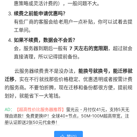
惠策略或灵活计费的），一般问题不大。
续费之前能申请优惠吗？
有些厂商的客服会给老用户一点补贴，你可以试着去提
工单问。
如果不续费，数据会不会丢？
会，服务器到期后一般有
7 天左右的宽限期
，超过就会
直接清理，所以记得提前备份。
云服务器续费贵不是没办法，
能换号就换号，能迁移就
迁移
，实在不行就找那些价格稳定、优惠透明或者按需计费
的服务商。不要怕折腾，现在迁移和备份都很方便，提前规
划好，就能省下一大笔钱。
AD：
【超高性价比服务器推荐】
萤光云 - 月付仅41元，支持5天无
理由退款！免费更换IP！全球40+节点，50M-100M超高带宽，注
册认证即送2张50元代金券！
赞(
0
)
