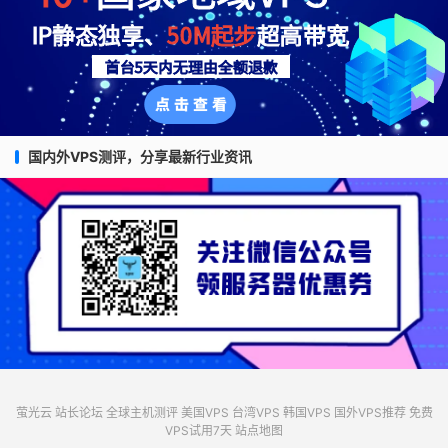
国内外VPS测评，分享最新行业资讯
萤光云
站长论坛
全球主机测评
美国VPS
台湾VPS
韩国VPS
国外VPS推荐
免费
VPS试用7天
站点地图