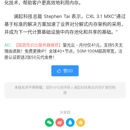
化技术，帮助客户更高效地利用内存。
澜起科技总裁 Stephen Tai 表示，CXL 3.1 MXC“通过
基于标准的解决方案加速了业界对分解式内存架构的采用，
并成为下一代计算基础设施中内存池化和共享的基础。”
AD：
【超高性价比服务器推荐】
萤光云 - 月付仅41元，支持5天无
理由退款！免费更换IP！全球40+节点，50M-100M超高带宽，注
册认证即送2张50元代金券！
赞(
0
)

未经允许不得转载；
国外VPS测评网
»
澜起科技推出内存扩展控制
器
分享到



