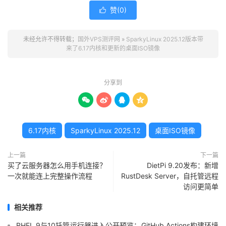
赞(
0
)

未经允许不得转载；
国外VPS测评网
»
SparkyLinux 2025.12版本带
来了6.17内核和更新的桌面ISO镜像
分享到




6.17内核
SparkyLinux 2025.12
桌面ISO镜像
上一篇
下一篇
买了云服务器怎么用手机连接？
DietPi 9.20发布：新增
一次就能连上完整操作流程
RustDesk Server，自托管远程
访问更简单
相关推荐
RHEL 9与10托管运行器进入公开预览：GitHub Actions构建环境