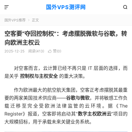
国外VPS测评网


国外VPS推荐
正文

空客要“夺回控制权”：考虑摆脱微软与谷歌，转
向欧洲主权云
2025-12-25
阅读(413)
赞(
0
)

对空客而言，云计算已经不再只是 IT 层面的选择，而
是关乎
控制权与主权安全
的重大决策。
作为欧洲最大的航空航天集团，空客正考虑摆脱其最重
要的两家美国技术供应商——
谷歌与微软
，并将敏感工作负
载迁移至完全受欧洲法律监管的云环境。据《The
Register》报道，空客即将启动其“
数字主权欧洲云
”项目的
大规模招标，用于承载未来关键业务系统。