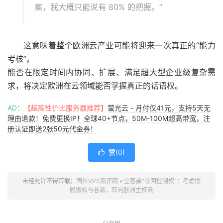
案，我大概只能说有 80% 的把握。”
这意味着整个欧洲云产业可能将迎来一次真正的“能力
考核”。
能否在限定时间内协同、扩展、满足超大型企业级复杂需
求，将决定欧洲在云领域能否掌握真正的话语权。
AD：
【超高性价比服务器推荐】
萤光云 - 月付仅41元，支持5天无
理由退款！免费更换IP！全球40+节点，50M-100M超高带宽，注
册认证即送2张50元代金券！
赞(
0
)

未经允许不得转载；
国外VPS测评网
»
空客要“夺回控制权”：考虑摆
脱微软与谷歌，转向欧洲主权云