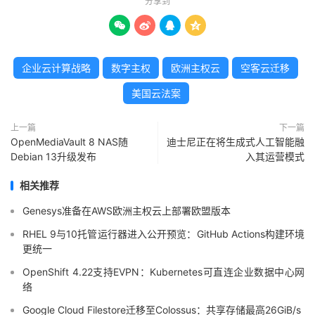
分享到




企业云计算战略
数字主权
欧洲主权云
空客云迁移
美国云法案
上一篇
下一篇
OpenMediaVault 8 NAS随
迪士尼正在将生成式人工智能融
Debian 13升级发布
入其运营模式
相关推荐
Genesys准备在AWS欧洲主权云上部署欧盟版本
RHEL 9与10托管运行器进入公开预览：GitHub Actions构建环境
更统一
OpenShift 4.22支持EVPN：Kubernetes可直连企业数据中心网
络
Google Cloud Filestore迁移至Colossus：共享存储最高26GiB/s