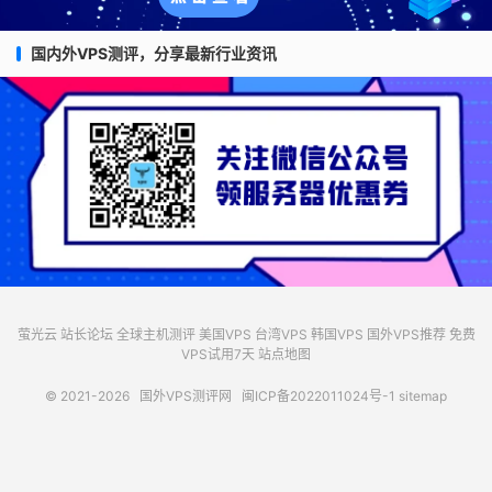
国内外VPS测评，分享最新行业资讯
萤光云
站长论坛
全球主机测评
美国VPS
台湾VPS
韩国VPS
国外VPS推荐
免费
VPS试用7天
站点地图
© 2021-2026
国外VPS测评网
闽ICP备2022011024号-1
sitemap