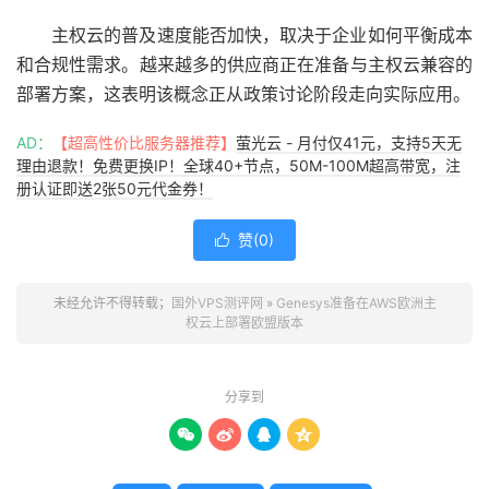
主权云的普及速度能否加快，取决于企业如何平衡成本
和合规性需求。越来越多的供应商正在准备与主权云兼容的
部署方案，这表明该概念正从政策讨论阶段走向实际应用。
AD：
【超高性价比服务器推荐】
萤光云 - 月付仅41元，支持5天无
理由退款！免费更换IP！全球40+节点，50M-100M超高带宽，注
册认证即送2张50元代金券！
赞(
0
)

未经允许不得转载；
国外VPS测评网
»
Genesys准备在AWS欧洲主
权云上部署欧盟版本
分享到



