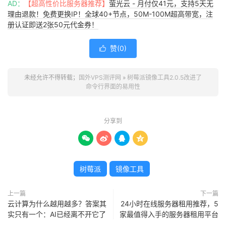
AD：
【超高性价比服务器推荐】
萤光云 - 月付仅41元，支持5天无
理由退款！免费更换IP！全球40+节点，50M-100M超高带宽，注
册认证即送2张50元代金券！
赞(
0
)

未经允许不得转载；
国外VPS测评网
»
树莓派镜像工具2.0.5改进了
命令行界面的易用性
分享到




树莓派
镜像工具
上一篇
下一篇
云计算为什么越用越多？答案其
24小时在线服务器租用推荐，5
实只有一个：AI已经离不开它了
家最值得入手的服务器租用平台