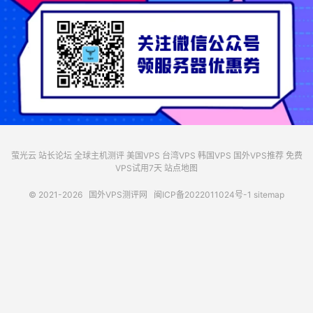
萤光云
站长论坛
全球主机测评
美国VPS
台湾VPS
韩国VPS
国外VPS推荐
免费
VPS试用7天
站点地图
© 2021-2026
国外VPS测评网
闽ICP备2022011024号-1
sitemap