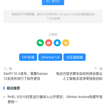
赞(
0
)

未经允许不得转载；
国外VPS测评网
»
GParted 1.8分区编辑器改进
了FAT处理
分享到




FAT处理
GParted 1.8
分区编辑器
上一篇
下一篇
DietPi 10.0发布，需要Debian
电动方程式赛车如何利用谷歌云
12支持并进行了软件更改
人工智能实现净零排放目标
相关推荐
RHEL 9与10托管运行器进入公开预览：GitHub Actions构建环境
更统一