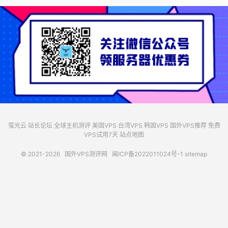
萤光云
站长论坛
全球主机测评
美国VPS
台湾VPS
韩国VPS
国外VPS推荐
免费
VPS试用7天
站点地图
© 2021-2026
国外VPS测评网
闽ICP备2022011024号-1
sitemap