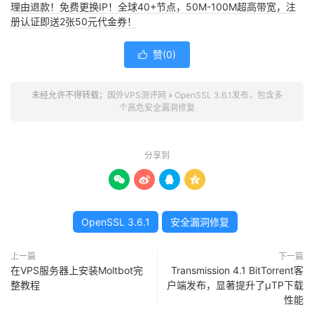
理由退款！免费更换IP！全球40+节点，50M-100M超高带宽，注
册认证即送2张50元代金券！
赞(
0
)

未经允许不得转载；
国外VPS测评网
»
OpenSSL 3.6.1发布，包含多
个高危安全漏洞修复
分享到




OpenSSL 3.6.1
安全漏洞修复
上一篇
下一篇
在VPS服务器上安装Moltbot完
Transmission 4.1 BitTorrent客
整教程
户端发布，显著提升了µTP下载
性能