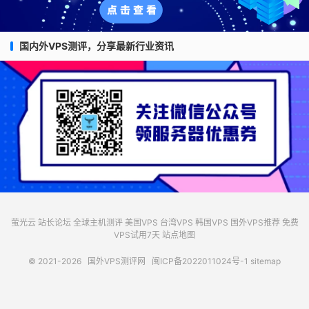
国内外VPS测评，分享最新行业资讯
萤光云
站长论坛
全球主机测评
美国VPS
台湾VPS
韩国VPS
国外VPS推荐
免费
VPS试用7天
站点地图
© 2021-2026
国外VPS测评网
闽ICP备2022011024号-1
sitemap