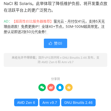
NaCl 和 Solaris。此举体现了降低维护负担、将开发重点放
在活跃平台上的更广泛努力。
AD：
【超高性价比服务器推荐】
萤光云 - 月付仅41元，支持5天无
理由退款！免费更换IP！全球40+节点，50M-100M超高带宽，注
册认证即送2张50元代金券！
赞(
0
)

未经允许不得转载；
国外VPS测评网
»
GNU Binutils 2.46 发布，支
持 AMD Zen 6 和 Arm v9.7
分享到




AMD Zen 6
Arm v9.7
GNU Binutils 2.46