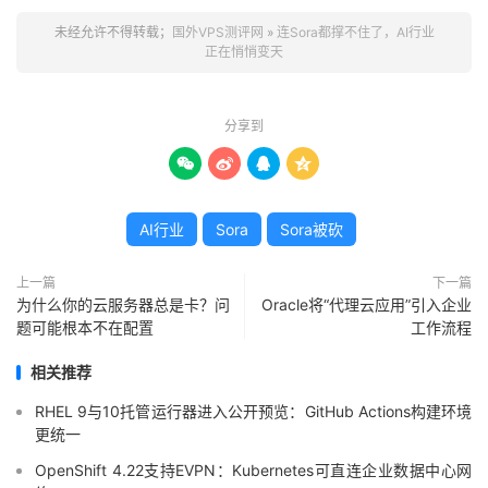
未经允许不得转载；
国外VPS测评网
»
连Sora都撑不住了，AI行业
正在悄悄变天
分享到




AI行业
Sora
Sora被砍
上一篇
下一篇
为什么你的云服务器总是卡？问
Oracle将“代理云应用”引入企业
题可能根本不在配置
工作流程
相关推荐
RHEL 9与10托管运行器进入公开预览：GitHub Actions构建环境
更统一
OpenShift 4.22支持EVPN：Kubernetes可直连企业数据中心网