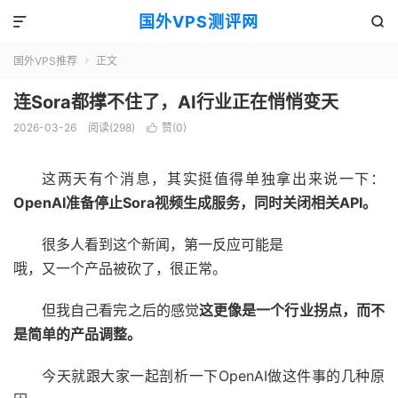
国外VPS测评网


国外VPS推荐
正文

连Sora都撑不住了，AI行业正在悄悄变天
2026-03-26
阅读(298)
赞(
0
)

这两天有个消息，其实挺值得单独拿出来说一下：
OpenAI准备停止Sora视频生成服务，同时关闭相关API。
很多人看到这个新闻，第一反应可能是
哦，又一个产品被砍了，很正常。
但我自己看完之后的感觉
这更像是一个行业拐点，而不
是简单的产品调整。
今天就跟大家一起剖析一下OpenAI做这件事的几种原