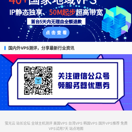
国内外VPS测评，分享最新行业资讯
萤光云
站长论坛
全球主机测评
美国VPS
台湾VPS
韩国VPS
国外VPS推荐
免费
VPS试用7天
站点地图