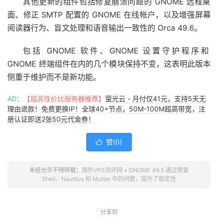
其他更新的组件包括修复崩溃问题的 GNOME 远程桌
面、修正 SMTP 配置的 GNOME 在线帐户，以及增强屏幕
阅读器行为、盲文处理和语音输出一致性的 Orca 49.6。
包括 GNOME 软件、GNOME 设置守护程序和
GNOME 终端组件在内的几个模块保持不变，这表明此版本
侧重于维护而不是新功能。
AD：
【超高性价比服务器推荐】
萤光云 - 月付仅41元，支持5天无
理由退款！免费更换IP！全球40+节点，50M-100M超高带宽，注
册认证即送2张50元代金券！
赞(
0
)

未经允许不得转载；
国外VPS测评网
»
GNOME 49.5 通过修复
Shell、Nautilus 和 Mutter 中的问题，提升了稳定性
分享到