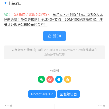
面
上获取。
AD：
【超高性价比服务器推荐】
萤光云 - 月付仅41元，支持5天无
理由退款！免费更换IP！全球40+节点，50M-100M超高带宽，注
册认证即送2张50元代金券！
赞(
0
)

未经允许不得转载；
国外VPS测评网
»
Photoflare 1.7图像编辑器在
沉寂多年后发布
分享到




Photoflare 1.7
图像编辑器
上一篇
下一篇