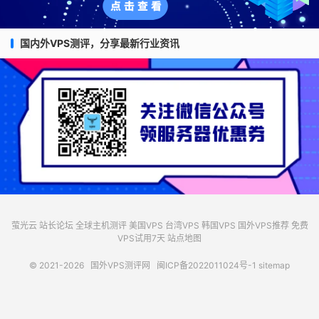
国内外VPS测评，分享最新行业资讯
萤光云
站长论坛
全球主机测评
美国VPS
台湾VPS
韩国VPS
国外VPS推荐
免费
VPS试用7天
站点地图
© 2021-2026
国外VPS测评网
闽ICP备2022011024号-1
sitemap