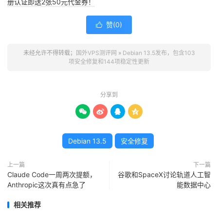
册认证即送2张50元代金券！
赞(
0
)

未经允许不得转载；
国外VPS测评网
»
Debian 13.5发布，包含103
项安全修复和144项稳定性更新
分享到




Debian 13.5
安全修复
上一篇
下一篇
Claude Code一周两次提额，
谷歌和SpaceX讨论轨道人工智
Anthropic这次真有点急了
能数据中心
相关推荐