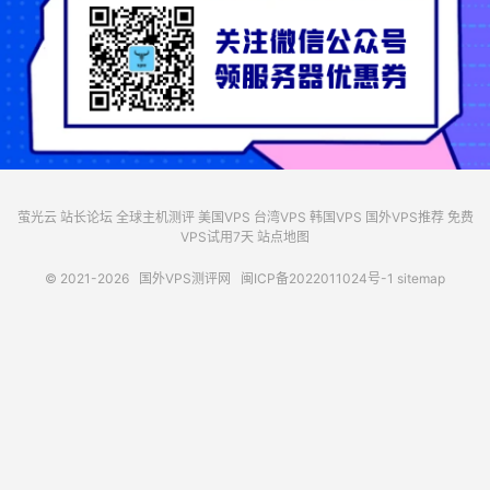
萤光云
站长论坛
全球主机测评
美国VPS
台湾VPS
韩国VPS
国外VPS推荐
免费
VPS试用7天
站点地图
© 2021-2026
国外VPS测评网
闽ICP备2022011024号-1
sitemap