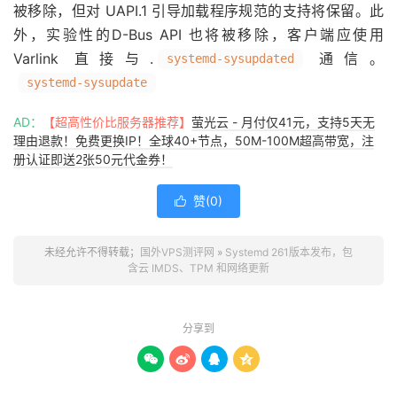
被移除，但对 UAPI.1 引导加载程序规范的支持将保留。此
外，实验性的D-Bus API 也将被移除，客户端应使用
Varlink 直接与.
通信。
systemd-sysupdated
systemd-sysupdate
AD：
【超高性价比服务器推荐】
萤光云 - 月付仅41元，支持5天无
理由退款！免费更换IP！全球40+节点，50M-100M超高带宽，注
册认证即送2张50元代金券！
赞(
0
)

未经允许不得转载；
国外VPS测评网
»
Systemd 261版本发布，包
含云 IMDS、TPM 和网络更新
分享到



