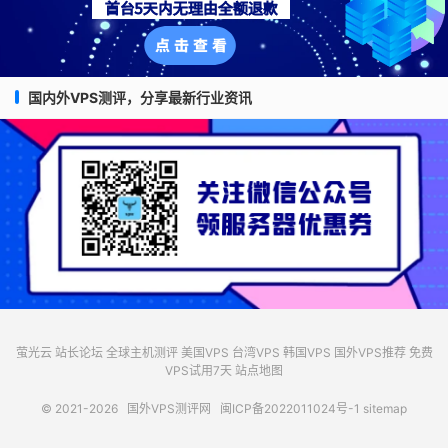
国内外VPS测评，分享最新行业资讯
萤光云
站长论坛
全球主机测评
美国VPS
台湾VPS
韩国VPS
国外VPS推荐
免费
VPS试用7天
站点地图
© 2021-2026
国外VPS测评网
闽ICP备2022011024号-1
sitemap