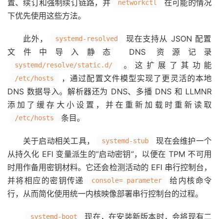
置、续订和强制续订链路，并
在可能的情况
networkctl
下优先使用这些方法。
此外，
现在支持从 JSON 配置
systemd-resolved
文件中导入静态 DNS 资源记录
。这扩展了其功能
systemd/resolve/static.d/
，通过配置文件模型实现了更灵活的本地
/etc/hosts
DNS 数据导入。解析器还为 DNS、多播 DNS 和 LLMNR
添加了缓存大小设置，并在重新加载时重新读取
条目。
/etc/hosts
关于启动相关工具，
现在会维护一个
systemd-stub
从持久化 EFI 变量派生的“启动密钥”，以便在 TPM 不可用
时用作备用密钥材料。它还会检测活动的 EFI 串行控制台，
并将相应的密钥传递
给内核命令
console= parameter
行，从而简化使用统一内核映像部署串行控制台的过程。
现在，在安装新版本时，会将现有二
systemd-boot