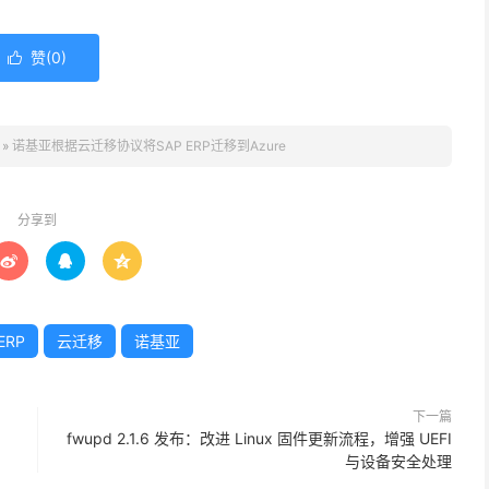
赞(
0
)

»
诺基亚根据云迁移协议将SAP ERP迁移到Azure
分享到



ERP
云迁移
诺基亚
下一篇
fwupd 2.1.6 发布：改进 Linux 固件更新流程，增强 UEFI
与设备安全处理