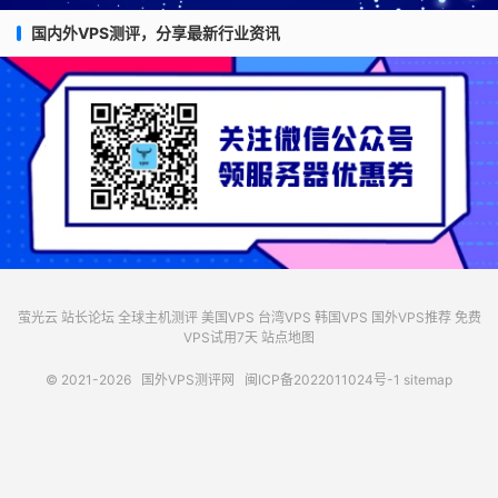
国内外VPS测评，分享最新行业资讯
萤光云
站长论坛
全球主机测评
美国VPS
台湾VPS
韩国VPS
国外VPS推荐
免费
VPS试用7天
站点地图
© 2021-2026
国外VPS测评网
闽ICP备2022011024号-1
sitemap