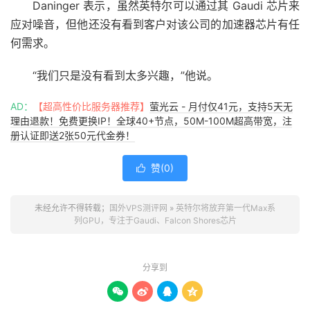
Daninger 表示，虽然英特尔可以通过其 Gaudi 芯片来
应对噪音，但他还没有看到客户对该公司的加速器芯片有任
何需求。
“我们只是没有看到太多兴趣，”他说。
AD：
【超高性价比服务器推荐】
萤光云 - 月付仅41元，支持5天无
理由退款！免费更换IP！全球40+节点，50M-100M超高带宽，注
册认证即送2张50元代金券！
赞(
0
)

未经允许不得转载；
国外VPS测评网
»
英特尔将放弃第一代Max系
列GPU，专注于Gaudi、Falcon Shores芯片
分享到



