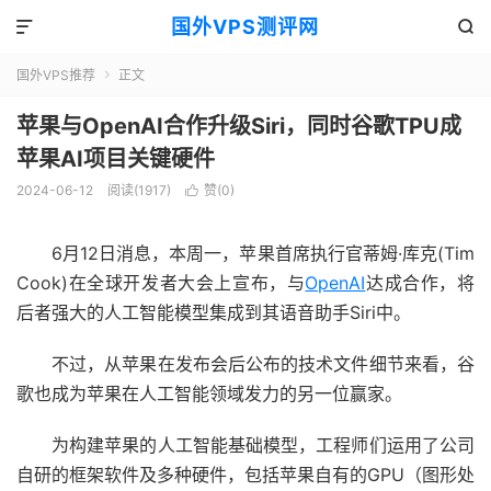
国外VPS测评网


国外VPS推荐
正文

苹果与OpenAI合作升级Siri，同时谷歌TPU成
苹果AI项目关键硬件
2024-06-12
阅读(1917)
赞(
0
)

6月12日消息，本周一，苹果首席执行官蒂姆·库克(Tim
Cook)在全球开发者大会上宣布，与
OpenAI
达成合作，将
后者强大的人工智能模型集成到其语音助手Siri中。
不过，从苹果在发布会后公布的技术文件细节来看，谷
歌也成为苹果在人工智能领域发力的另一位赢家。
为构建苹果的人工智能基础模型，工程师们运用了公司
自研的框架软件及多种硬件，包括苹果自有的GPU（图形处