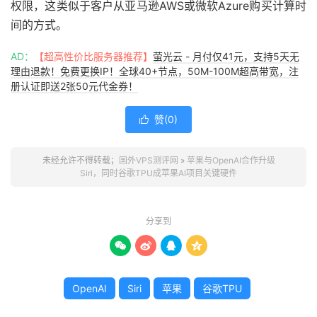
权限，这类似于客户从亚马逊AWS或微软Azure购买计算时
间的方式。
AD：
【超高性价比服务器推荐】
萤光云 - 月付仅41元，支持5天无
理由退款！免费更换IP！全球40+节点，50M-100M超高带宽，注
册认证即送2张50元代金券！
赞(
0
)

未经允许不得转载；
国外VPS测评网
»
苹果与OpenAI合作升级
Siri，同时谷歌TPU成苹果AI项目关键硬件
分享到




OpenAI
Siri
苹果
谷歌TPU