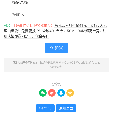
％信息％
％url％
AD：
【超高性价比服务器推荐】
萤光云 - 月付仅41元，支持5天无
理由退款！免费更换IP！全球40+节点，50M-100M超高带宽，注
册认证即送2张50元代金券！
赞(
0
)

未经允许不得转载；
国外VPS测评网
»
CentOS Web面板通知页面
详细介绍
分享到




CentOS
通知页面