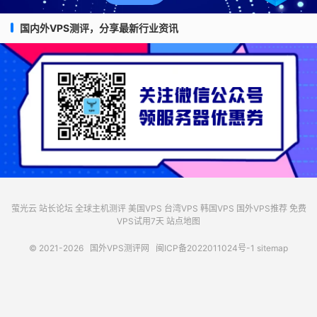
国内外VPS测评，分享最新行业资讯
萤光云
站长论坛
全球主机测评
美国VPS
台湾VPS
韩国VPS
国外VPS推荐
免费
VPS试用7天
站点地图
© 2021-2026
国外VPS测评网
闽ICP备2022011024号-1
sitemap