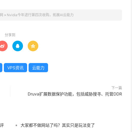
网
»
Nvidia今年进行第四次收购，拓展AI云能力
分享到



VPS资讯
云能力
下一篇
Druva扩展数据保护功能，包括威胁搜寻、托管DDR
的评
大家都不做网站了吗？其实只是玩法变了