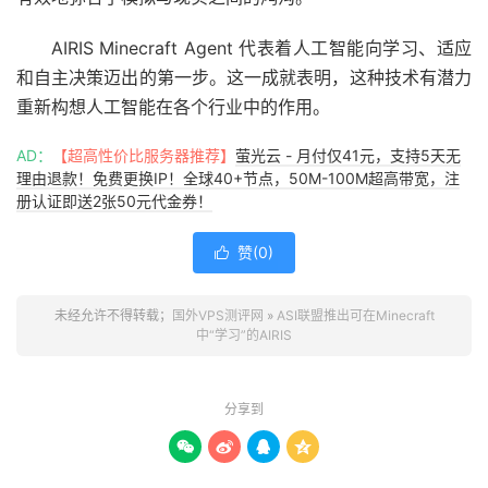
AIRIS Minecraft Agent 代表着人工智能向学习、适应
和自主决策迈出的第一步。这一成就表明，这种技术有潜力
重新构想人工智能在各个行业中的作用。
AD：
【超高性价比服务器推荐】
萤光云 - 月付仅41元，支持5天无
理由退款！免费更换IP！全球40+节点，50M-100M超高带宽，注
册认证即送2张50元代金券！
赞(
0
)

未经允许不得转载；
国外VPS测评网
»
ASI联盟推出可在Minecraft
中“学习”的AIRIS
分享到



