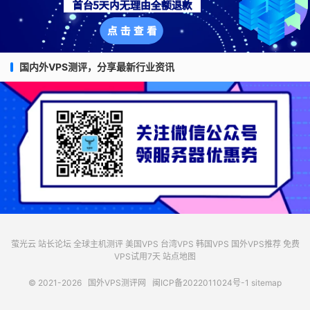
国内外VPS测评，分享最新行业资讯
萤光云
站长论坛
全球主机测评
美国VPS
台湾VPS
韩国VPS
国外VPS推荐
免费
VPS试用7天
站点地图
© 2021-2026
国外VPS测评网
闽ICP备2022011024号-1
sitemap