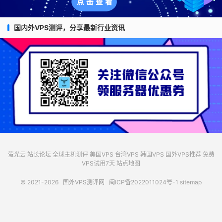
国内外VPS测评，分享最新行业资讯
萤光云
站长论坛
全球主机测评
美国VPS
台湾VPS
韩国VPS
国外VPS推荐
免费
VPS试用7天
站点地图
© 2021-2026
国外VPS测评网
闽ICP备2022011024号-1
sitemap