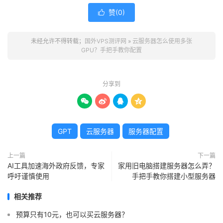
赞(
0
)

未经允许不得转载；
国外VPS测评网
»
云服务器怎么使用多张
GPU？手把手教你配置
分享到




GPT
云服务器
服务器配置
上一篇
下一篇
AI工具加速海外政府反馈，专家
家用旧电脑搭建服务器怎么弄？
呼吁谨慎使用
手把手教你搭建小型服务器
相关推荐
预算只有10元，也可以买云服务器？