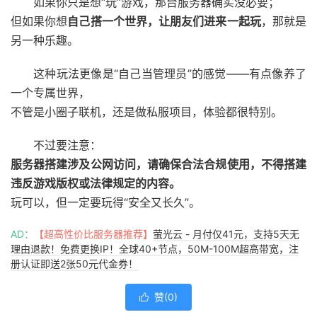
如果你只是想“玩”游戏，那台服务器确实没必要；
但如果你想
自己搭一个世界，让朋友们进来一起玩
，那就是
另一种乐趣。
这种玩法更像是“自己当管理员”的感觉——有点像养了
一个专属世界，
不管是小圈子联机，还是做私服项目，体验都很特别。
不过要注意：
服务器搭建涉及公网访问，请确保合法合规使用，不得搭建
违反游戏版权或法律规定的内容。
玩可以，但一定要玩得“安全又长久”。
AD：
【超高性价比服务器推荐】
萤光云 - 月付仅41元，支持5天无
理由退款！免费更换IP！全球40+节点，50M-100M超高带宽，注
册认证即送2张50元代金券！
赞(
0
)
