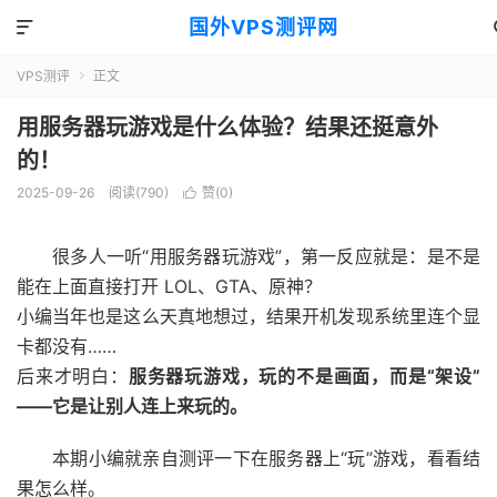
国外VPS测评网

VPS测评
正文

用服务器玩游戏是什么体验？结果还挺意外
的！
2025-09-26
阅读(790)
赞(
0
)

很多人一听“用服务器玩游戏”，第一反应就是：是不是
能在上面直接打开 LOL、GTA、原神？
小编当年也是这么天真地想过，结果开机发现系统里连个显
卡都没有……
后来才明白：
服务器玩游戏，玩的不是画面，而是“架设”
——它是让别人连上来玩的。
本期小编就亲自测评一下在服务器上“玩”游戏，看看结
果怎么样。