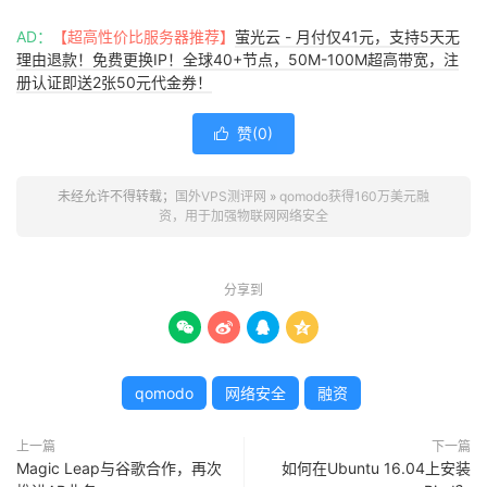
AD：
【超高性价比服务器推荐】
萤光云 - 月付仅41元，支持5天无
理由退款！免费更换IP！全球40+节点，50M-100M超高带宽，注
册认证即送2张50元代金券！
赞(
0
)

未经允许不得转载；
国外VPS测评网
»
qomodo获得160万美元融
资，用于加强物联网网络安全
分享到




qomodo
网络安全
融资
上一篇
下一篇
Magic Leap与谷歌合作，再次
如何在Ubuntu 16.04上安装