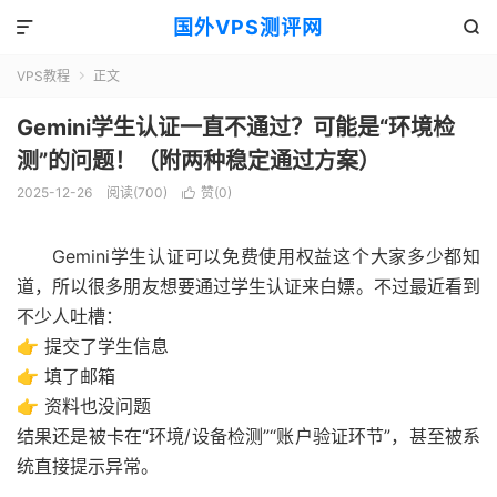
国外VPS测评网


VPS教程
正文

Gemini学生认证一直不通过？可能是“环境检
测”的问题！（附两种稳定通过方案）
2025-12-26
阅读(700)
赞(
0
)

Gemini学生认证可以免费使用权益这个大家多少都知
道，所以很多朋友想要通过学生认证来白嫖。不过最近看到
不少人吐槽：
👉 提交了学生信息
👉 填了邮箱
👉 资料也没问题
结果还是被卡在“环境/设备检测”“账户验证环节”，甚至被系
统直接提示异常。