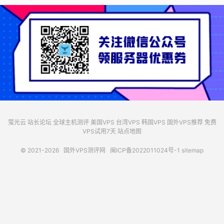
萤光云
站长论坛
全球主机测评
美国VPS
台湾VPS
韩国VPS
国外VPS推荐
免费
VPS试用7天
站点地图
© 2021-2026
国外VPS测评网
闽ICP备2022011024号-1
sitemap