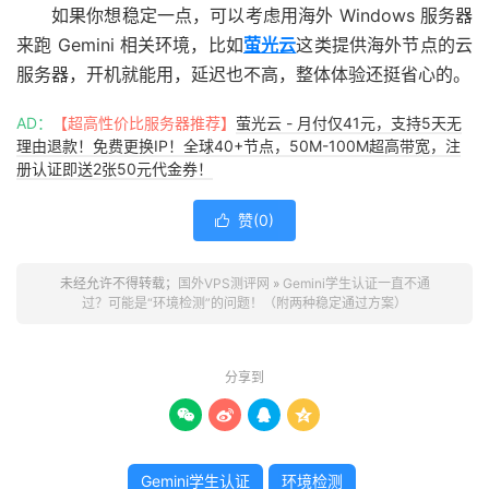
如果你想稳定一点，可以考虑用海外 Windows 服务器
来跑 Gemini 相关环境，比如
萤光云
这类提供海外节点的云
服务器，开机就能用，延迟也不高，整体体验还挺省心的。
AD：
【超高性价比服务器推荐】
萤光云 - 月付仅41元，支持5天无
理由退款！免费更换IP！全球40+节点，50M-100M超高带宽，注
册认证即送2张50元代金券！
赞(
0
)

未经允许不得转载；
国外VPS测评网
»
Gemini学生认证一直不通
过？可能是“环境检测”的问题！（附两种稳定通过方案）
分享到




Gemini学生认证
环境检测