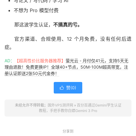
写论文 / 写代码 / 学习 AI
不想为 Pro 模型付费
那这波学生认证，
不搞真的亏。
官方渠道、合规使用、12 个月免费，没有任何后遗
症。
AD：
【超高性价比服务器推荐】
萤光云 - 月付仅41元，支持5天无
理由退款！免费更换IP！全球40+节点，50M-100M超高带宽，注
册认证即送2张50元代金券！
赞(
0
)

未经允许不得转载；
国外VPS测评网
»
百分百通过Gemini学生认证
教程，手把手教你白嫖Gemini 3 Pro
分享到