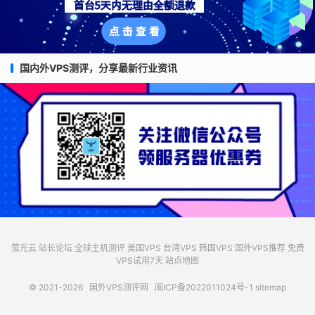
国内外VPS测评，分享最新行业资讯
萤光云
站长论坛
全球主机测评
美国VPS
台湾VPS
韩国VPS
国外VPS推荐
免费
VPS试用7天
站点地图
© 2021-2026
国外VPS测评网
闽ICP备2022011024号-1
sitemap