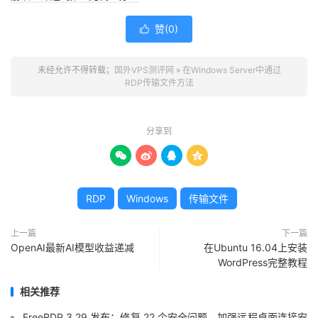
赞(
0
)

未经允许不得转载；
国外VPS测评网
»
在Windows Server中通过
RDP传输文件方法
分享到




RDP
Windows
传输文件
上一篇
下一篇
OpenAI最新AI模型收益递减
在Ubuntu 16.04上安装
WordPress完整教程
相关推荐
FreeRDP 3.29 发布：修复 22 个安全问题，加强远程桌面连接安