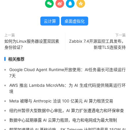




云计算
桌面虚拟化
上一篇
下一篇
如何为Linux服务器设置双因素
Zabbix 7.4开源监控工具发布，
身份验证？
新增TLS连接支持
相关推荐
Google Cloud Agent Runtime开放使用：AI任务最长可连续运行
7天
AWS 推出 Lambda MicroVMs：为 AI 生成代码提供隔离运行环
境
Meta 被曝与 Anthropic 洽谈 100 亿美元 AI 算力租赁交易
纽约州暂停大型数据中心审批，AI 算力扩张遭遇电力和环保审查
数据中心延期暴露 AI 云算力瓶颈，电力和电网成为最大限制
韩国加速建设 AI 基础设施，SK Telecom 计划打造最高 15GW AI