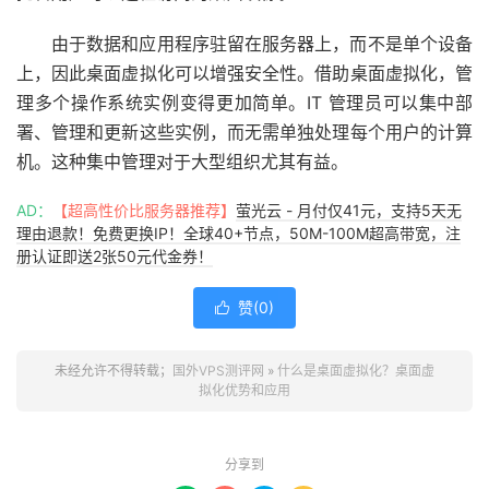
由于数据和应用程序驻留在服务器上，而不是单个设备
上，因此桌面虚拟化可以增强安全性。借助桌面虚拟化，管
理多个操作系统实例变得更加简单。IT 管理员可以集中部
署、管理和更新这些实例，而无需单独处理每个用户的计算
机。这种集中管理对于大型组织尤其有益。
AD：
【超高性价比服务器推荐】
萤光云 - 月付仅41元，支持5天无
理由退款！免费更换IP！全球40+节点，50M-100M超高带宽，注
册认证即送2张50元代金券！
赞(
0
)

未经允许不得转载；
国外VPS测评网
»
什么是桌面虚拟化？桌面虚
拟化优势和应用
分享到