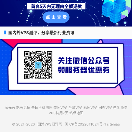
国内外VPS测评，分享最新行业资讯
萤光云
站长论坛
全球主机测评
美国VPS
台湾VPS
韩国VPS
国外VPS推荐
免费
VPS试用7天
站点地图
© 2021-2026
国外VPS测评网
闽ICP备2022011024号-1
sitemap