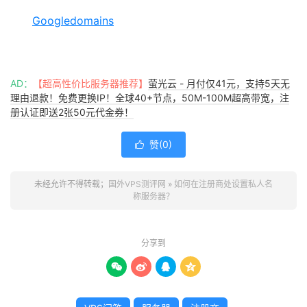
Googledomains
AD：
【超高性价比服务器推荐】
萤光云 - 月付仅41元，支持5天无
理由退款！免费更换IP！全球40+节点，50M-100M超高带宽，注
册认证即送2张50元代金券！
赞(
0
)

未经允许不得转载；
国外VPS测评网
»
如何在注册商处设置私人名
称服务器？
分享到



