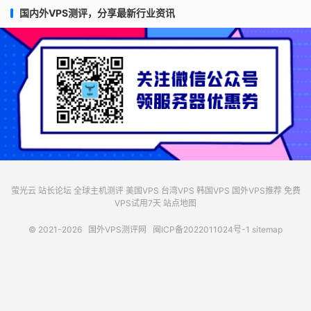
国内外VPS测评，分享最新行业资讯
萤光云
站长论坛
全球主机测评
美国VPS
台湾VPS
韩国VPS
国外VPS推荐
免费
VPS试用7天
站点地图
© 2021-2026
国外VPS测评网
闽ICP备2022011024号-1
sitemap