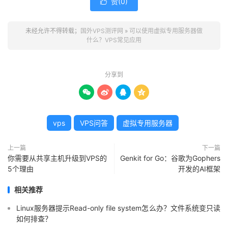
赞(
0
)

未经允许不得转载；
国外VPS测评网
»
可以使用虚拟专用服务器做
什么？VPS常见应用
分享到




vps
VPS问答
虚拟专用服务器
上一篇
下一篇
你需要从共享主机升级到VPS的
Genkit for Go：谷歌为Gophers
5个理由
开发的AI框架
相关推荐
Linux服务器提示Read-only file system怎么办？文件系统变只读
如何排查？