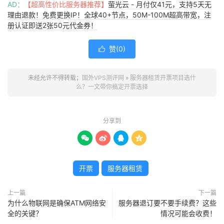
AD：
【超高性价比服务器推荐】
萤光云 - 月付仅41元，支持5天无
理由退款！免费更换IP！全球40+节点，50M-100M超高带宽，注
册认证即送2张50元代金券！
赞(
0
)

未经允许不得转载；
国外VPS测评网
»
服务器租赁开票项目选什
么？一文带你搞定开票选择
分享到




开票
服务器租赁
上一篇
下一篇
为什么物联网是确保ATM网络安
服务器退订要不要手续费？这些
全的关键？
情况可能会收费！