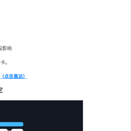
没影响
用卡。
com（点击直达）
定