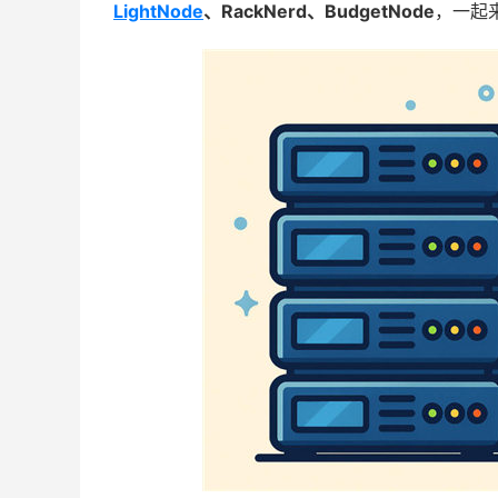
LightNode
、RackNerd、BudgetNode
，一起