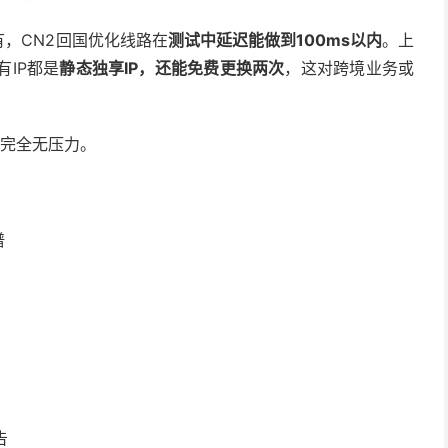
有，CN2回国优化线路在
测试中延迟能做到100ms以内
。上
IP都是
静态独享IP，还能免费更换两次
，这对跨境业务或
试完全无压力。
谱
告