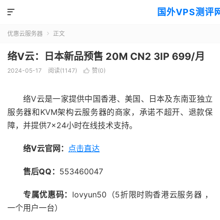
国外VPS测评

优惠云服务器
正文

络V云：日本新品预售 20M CN2 3IP 699/月
2024-05-17
阅读(1147)
赞(
0
)

络V云是一家提供中国香港、美国、日本及东南亚独立
服务器和KVM架构云服务器的商家，承诺不超开、退款保
障，并提供7×24小时在线技术支持。
络V云官网：
点击直达
售后QQ：
553460047
专属优惠码：
lovyun50（5折限时购香港云服务器 ，
一个用户一台）