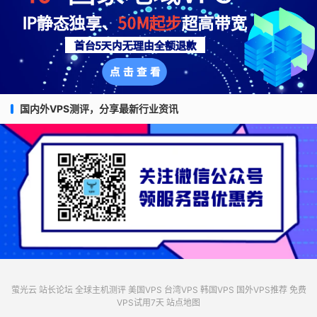
国内外VPS测评，分享最新行业资讯
萤光云
站长论坛
全球主机测评
美国VPS
台湾VPS
韩国VPS
国外VPS推荐
免费
VPS试用7天
站点地图