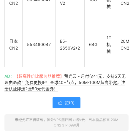
CN2
V2
CN2
械
1T
日本
E5-
20M
553460047
64G
机
CN2
2650V2*2
CN2
械
AD：
【超高性价比服务器推荐】
萤光云 - 月付仅41元，支持5天无
理由退款！免费更换IP！全球40+节点，50M-100M超高带宽，注
册认证即送2张50元代金券！
赞(
0
)

未经允许不得转载；
国外VPS测评网
»
络V云：日本新品预售 20M
CN2 3IP 699/月