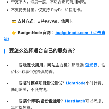
带宽不大，速度一般，不适合正式商用网站。
不支持支付宝，仅支持 PayPal 和信用卡。
💳
支付方式
：支持
PayPal、信用卡
。
👉
BudgetNode官网：
budgetnode.com（点击直
达）
要怎么选择适合自己的服务商？
要
稳定长期用，网站主力机
？那就选
萤光云
，性
价比+独享带宽是真的香。
要
临时搞点项目测试测试
？
LightNode
小时计费，
随用随关，不浪费钱。
要
搞个博客/备份盘挂着
？
HostHatch
可以考虑，
年付挺划算。