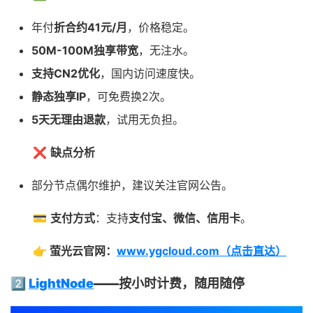
年付
折合约41元/月
，价格稳定。
50M-100M独享带宽
，无注水。
支持CN2优化
，国内访问速度快。
静态独享IP
，可免费换2次。
5天无理由退款
，试用无负担。
❌
缺点分析
部分节点偶尔维护，建议关注官网公告。
💳
支付方式
：支持
支付宝、微信、信用卡
。
👉
萤光云官网：
www.ygcloud.com（点击直达）
2️⃣
LightNode
——按小时计费，随用随停