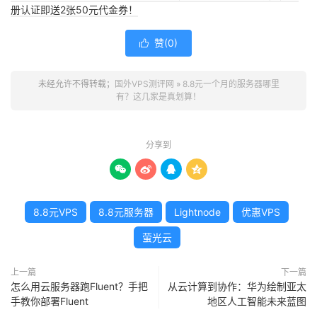
册认证即送2张50元代金券！
赞(
0
)

未经允许不得转载；
国外VPS测评网
»
8.8元一个月的服务器哪里
有？这几家是真划算！
分享到




8.8元VPS
8.8元服务器
Lightnode
优惠VPS
萤光云
上一篇
下一篇
怎么用云服务器跑Fluent？手把
从云计算到协作：华为绘制亚太
手教你部署Fluent
地区人工智能未来蓝图