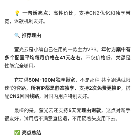
💡
一句话亮点
：高性价比，支持CN2优化和独享带
宽，退款机制友好。
🔍
推荐理由
萤光云是小编自己在用的一款主力VPS。
年付方案中有
多个配置平均每月价格在41元左右
，不仅价格低，关键是
性能完全够用。
它提供
50M-100M独享带宽
，不是那种“共享跑满就限
速”的套路，
所有IP都是静态独享
，支持
2次免费更换IP
，搭
配
CN2回国线路
，对国内用户特别友好。
最棒的是，萤光云还支持
5天无理由退款
，这点对新手
很友好，试用后不满意直接退，不用硬着头皮用下去。
✅
亮点总结