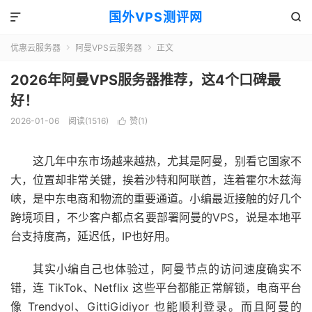
国外VPS测评网


优惠云服务器
阿曼VPS云服务器
正文


2026年阿曼VPS服务器推荐，这4个口碑最
好！
2026-01-06
阅读(1516)
赞(
1
)

这几年中东市场越来越热，尤其是阿曼，别看它国家不
大，位置却非常关键，挨着沙特和阿联酋，连着霍尔木兹海
峡，是中东电商和物流的重要通道。小编最近接触的好几个
跨境项目，不少客户都点名要部署阿曼的VPS，说是本地平
台支持度高，延迟低，IP也好用。
其实小编自己也体验过，阿曼节点的访问速度确实不
错，连 TikTok、Netflix 这些平台都能正常解锁，电商平台
像 Trendyol、GittiGidiyor 也能顺利登录。而且阿曼的